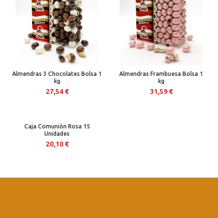
Almendras 3 Chocolates Bolsa 1
Almendras Frambuesa Bolsa 1
kg
kg
27,54
€
31,59
€
Caja Comunión Rosa 15
Unidades
20,10
€